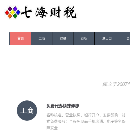
首页
工商
财税
商标
进出口
会
成立于200
免费代办快速便捷
工商
名称核准、营业执照、银行开户、发票领购一站
式免费服务：全程免见面手机沟通、电子签名保
障安全