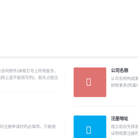
公司名称
房合同原件(承租方写上所有股东，
能网上选不能用写的)、股东占股比
公司名称构成要
财税事务(所属
注册地址
司注册申请时的必填项。只能按
成立前应先择
证明将要注册