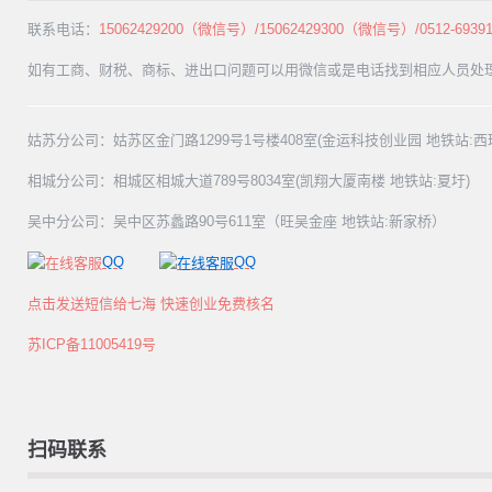
联系电话：
15062429200（微信号）/15062429300（微信号）/0512-69391
如有工商、财税、商标、进出口问题可以用微信或是电话找到相应人员处
姑苏分公司：姑苏区金门路1299号1号楼408室(金运科技创业园 地铁站:西
相城分公司：相城区相城大道789号8034室(凯翔大厦南楼 地铁站:夏圩)
吴中分公司：吴中区苏蠡路90号611室（旺吴金座 地铁站:新家桥）
QQ
QQ
点击发送短信给七海 快速创业免费核名
苏ICP备11005419号
扫码联系