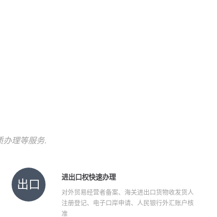
!
质办理等服务.
进出口权快速办理
出口
对外贸易经营者备案、海关进出口货物收发货人
注册登记、电子口岸申请、人民银行外汇账户核
准