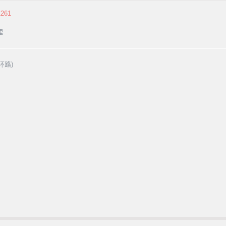
261
理
环路)