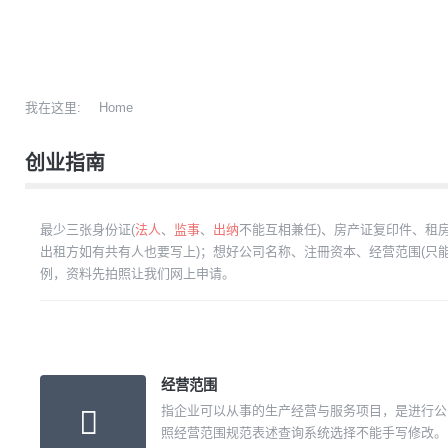
我在这里:
Home
创业指南
最少三张身份证(
法人
、
监事
、
出纳
不能互相兼任)、房产证复印件、租
出租方如有共有人也要写上)；想好公司名称、注冊资本、经营范围(只
例，资料先拍照让我们网上申请。
经营范围
指企业可以从事的生产经营与服务项目，是进行公
照经营范围规范表述查询系统选择不能手写修改。