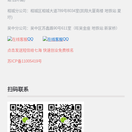
相城分公司：相城区相城大道789号8034室(凯翔大厦南楼 地铁站:夏
圩)
吴中分公司：吴中区苏蠡路90号611室（旺吴金座 地铁站:新家桥）
QQ
QQ
点击发送短信给七海 快速创业免费核名
苏ICP备11005419号
扫码联系