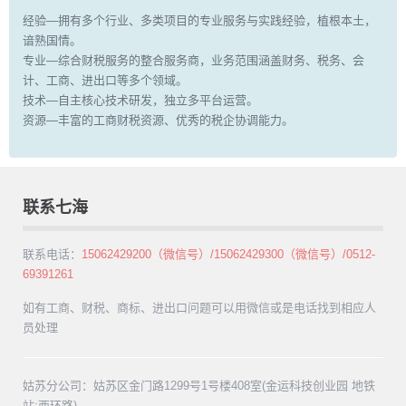
经验—拥有多个行业、多类项目的专业服务与实践经验，植根本土，
谙熟国情。
专业—综合财税服务的整合服务商，业务范围涵盖财务、税务、会
计、工商、进出口等多个领域。
技术—自主核心技术研发，独立多平台运营。
资源—丰富的工商财税资源、优秀的税企协调能力。
联系七海
联系电话：
15062429200（微信号）/15062429300（微信号）/0512-
69391261
如有工商、财税、商标、进出口问题可以用微信或是电话找到相应人
员处理
姑苏分公司：姑苏区金门路1299号1号楼408室(金运科技创业园 地铁
站:西环路)