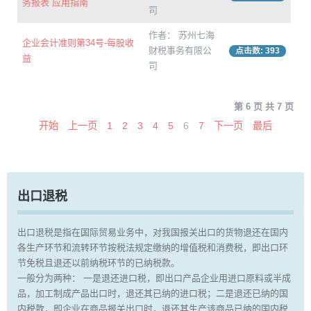
务报表 应用指南
司
作者： 苏州七海
企业会计准则第34号-每股收
财税事务有限公
点击数: 393
益
司
第 6 页 共 7 页
开始
上一页
1
2
3
4
5
6
7
下一页
最后
出口退税
出口退税是指在国际贸易业务中，对我国报关出口的货物退还在国内
各生产环节和流转环节按税法规定缴纳的增值税和消费税，即出口环
节免税且退还以前纳税环节的已纳税款。
一般分为两种： 一是退还进口税，即出口产品企业用进口原料或半成
品，加工制成产品出口时，退还其已纳的进口税；二是退还已纳的国
内税款，即企业在商品报关出口时，退还其生产该商品已纳的国内税