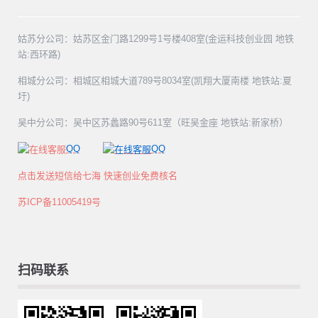
姑苏分公司：姑苏区金门路1299号1号楼408室(金运科技创业园 地铁
站:西环路)
相城分公司：相城区相城大道789号8034室(凯翔大厦南楼 地铁站:夏
圩)
吴中分公司：吴中区苏蠡路90号611室（旺吴金座 地铁站:新家桥）
QQ
QQ
点击发送短信给七海 快速创业免费核名
苏ICP备11005419号
扫码联系