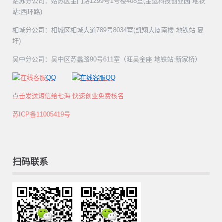
姑苏分公司：姑苏区金门路1299号1号楼408室(金运科技创业园 地铁
站:西环路)
相城分公司：相城区相城大道789号8034室(凯翔大厦南楼 地铁站:夏
圩)
吴中分公司：吴中区苏蠡路90号611室（旺吴金座 地铁站:新家桥）
QQ
QQ
点击发送短信给七海 快速创业免费核名
苏ICP备11005419号
扫码联系