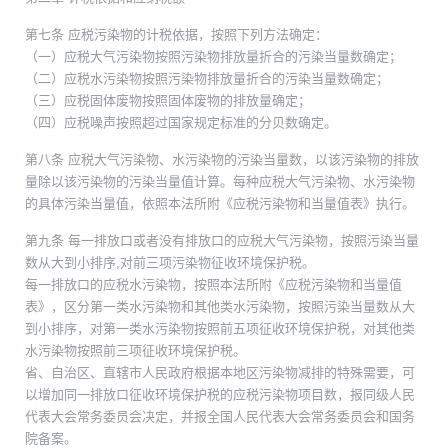
第七条 应税污染物的计税依据，按照下列方法确定：
（一）应税大气污染物按照污染物排放量折合的污染当量数确定；
（二）应税水污染物按照污染物排放量折合的污染当量数确定；
（三）应税固体废物按照固体废物的排放量确定；
（四）应税噪声按照超过国家规定标准的分贝数确定。
第八条 应税大气污染物、水污染物的污染当量数，以该污染物的排放
量除以该污染物的污染当量值计算。每种应税大气污染物、水污染物
的具体污染当量值，依照本法所附《应税污染物和当量值表》执行。
第九条 每一排放口或者没有排放口的应税大气污染物，按照污染当量
数从大到小排序,对前三项污染物征收环境保护税。
每一排放口的应税水污染物，按照本法所附《应税污染物和当量值
表》，区分第一类水污染物和其他类水污染物，按照污染当量数从大
到小排序，对第一类水污染物按照前五项征收环境保护税，对其他类
水污染物按照前三项征收环境保护税。
省、自治区、直辖市人民政府根据本地区污染物减排的特殊需要，可
以增加同一排放口征收环境保护税的应税污染物项目数，报同级人民
代表大会常务委员会决定，并报全国人民代表大会常务委员会和国务
院备案。